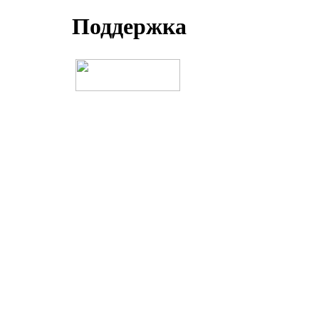
Поддеpжка