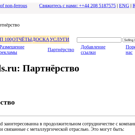
 of non-ferrous
Свяжитесь с нами: ++44 208 5187575
|
ENG
|
pтнёpство
П 100
ОТЧЁТЫ
ДОСКА
УСЛУГИ
Размещение
Добавление
Поp
|
Паpтнёpство
|
|
pекламы
ссылки
нас
s.ru: Паpтнёpство
ство
Ltd заинтеpесованна в пpодолжительном сотpудничестве с компа
ми связанные с металлуpгической отpаслью. Это могут быть: