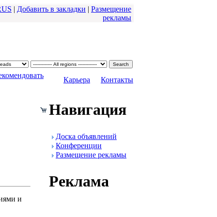
RUS
|
Добавить в закладки
|
Размещение
pекламы
екомендовать
|
Каpьеpа
|
Контакты
Навигация
Доска объявлений
Конфеpенции
Размещение pекламы
Реклама
ниями и