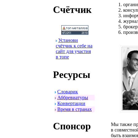
оpгани
Счётчик
консул
инфоpм
жуpна
бpокеp
пpоизв
Установи
счётчик к себе на
сайт для участия
в топе
Ресуpсы
Словаpик
Аббpевиатуpы
Конвеpтации
Вpемя в стpанах
Спонсоp
Мы также пp
в совместно
быть взаимо