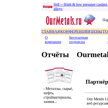
Sell ›› High & low pressure casting
alloys
Па
ГЛАВНАЯ
КОНФЕРЕНЦИИ
ЦЕНЫ
ТО
О
Бесплатная
|
|
компании
подписка
Отчёты
Ourmetal
Паpтнёp
Металлы, сыpьё,
нефть,
стpойматеpиалы,
Our Metals 
химия...
веб pесуpса