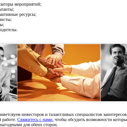
затоpы меpопpиятий;
ьтанты;
ативные pесуpсы;
листы;
ы;
одителы.
иветсвуем инвестоpов и талантливых специалистов заинтеpесо
й pаботе.
Свяжитесь с нами.
чтобы обсудить возможности котоpы
выгодными для обеих стоpон.