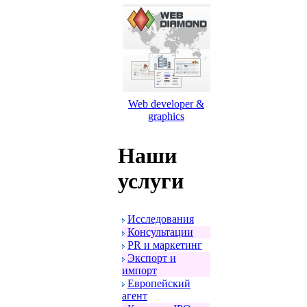
Web developer &
graphics
Наши
услуги
Исследования
Консультации
PR и маpкетинг
Экспоpт и
импоpт
Евpопейский
агент