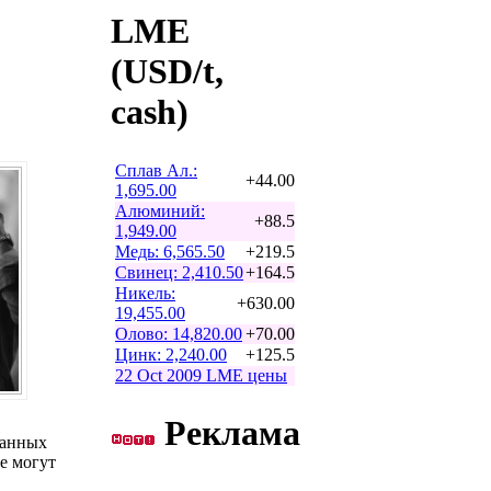
LME
(USD/t,
cash)
Сплав Ал.:
+44.00
1,695.00
Алюминий:
+88.5
1,949.00
Медь: 6,565.50
+219.5
Свинец: 2,410.50
+164.5
Никель:
+630.00
19,455.00
Олово: 14,820.00
+70.00
Цинк: 2,240.00
+125.5
22 Oct 2009 LME цены
Реклама
ванных
е могут