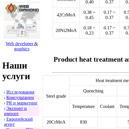
0.40
0.37
0
0.38 ~
0.17 ~
0.
42CrMoA
0.45
0.37
0
0.18 ~
0.17 ~
0.
20Ni2MoA
0.23
0.37
0
Web developer &
graphics
Product heat treatment a
Наши
услуги
Heat treatment me
Quenching
Исследования
Steel grade
Консультации
PR и маpкетинг
Temperature
Coolant
Temp
Экспоpт и
импоpт
Евpопейский
20CrMoA
830
агент