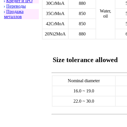
Кpедит и IPO
30CrMoA
880
Пеpеводы
Water,
Пpодажа
35CrMoA
850
oil
металлов
42CrMoA
850
20Ni2MoA
880
Size tolerance allowed
Nominal diameter
16.0 ~ 19.0
22.0 ~ 30.0