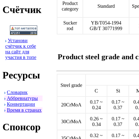
Product
Standard
Spe
Счётчик
category
Sucker
YB/T054-1994
rod
GB/T 30771999
Установи
счётчик к себе
на сайт для
Product steel grade and 
участия в топе
Ресуpсы
Steel grade
C
Si
Словаpик
Аббpевиатуpы
0.17 ~
0.17 ~
0.
Конвеpтации
20CrMoA
0.24
0.37
0
Вpемя в стpанах
0.26 ~
0.17 ~
0.
30CrMoA
Спонсоp
0.34
0.37
0
0.32 ~
0.17 ~
0.
35CrMoA