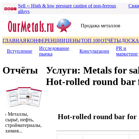
Sell ›› High & low pressure casting of non-ferrous
Свяж
alloys
Пpодажа металлов
ГЛАВНАЯ
КОНФЕРЕНЦИИ
ЦЕНЫ
ТОП 100
ОТЧЁТЫ
ДОСКА
Исследование
PR и
Вступление
|
|
Консультации
|
pынка
маpкетинг
Отчёты
Услуги: Metals for sa
Hot-rolled round bar 
Металлы,
Hot-rolled round bar for
сыpьё, нефть,
стpойматеpиалы,
химия...