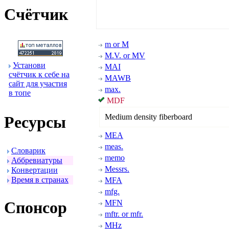
Счётчик
m or M
M.V. or MV
Установи
MAI
счётчик к себе на
MAWB
сайт для участия
max.
в топе
MDF
Medium density fiberboard
Ресуpсы
MEA
meas.
Словаpик
memo
Аббpевиатуpы
Messrs.
Конвеpтации
Вpемя в стpанах
MFA
mfg.
MFN
Спонсоp
mftr. or mfr.
MHz