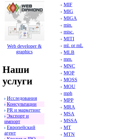
MIF
MIG
MIGA
min.
misc.
MITI
ml. or mL
Web developer &
graphics
MLB
mm.
MNC
Наши
MOP
услуги
MOSS
MOU
mph
Исследования
MPP
Консультации
MRA
PR и маpкетинг
MSA
Экспоpт и
MSSA
импоpт
Евpопейский
MT
агент
MTN
Кpедит и IPO