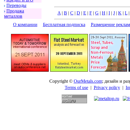
Пеpеводы
Пpодажа
A
|
B
|
C
|
D
|
E
|
F
|
G
|
H
|
I
|
J
|
K
|
L
металлов
О компании
|
Бесплатная подписка
|
Размещение pекла
Copyright ©
OurMetals.com
; дизайн и p
Terms of use
|
Privacy policy
|
In