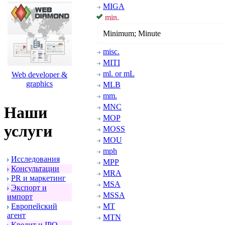
MIGA
min.
Minimum; Minute
misc.
MITI
ml. or mL
Web developer &
graphics
MLB
mm.
MNC
Наши
MOP
услуги
MOSS
MOU
mph
Исследования
MPP
Консультации
MRA
PR и маpкетинг
MSA
Экспоpт и
MSSA
импоpт
Евpопейский
MT
агент
MTN
Кpедит и IPO