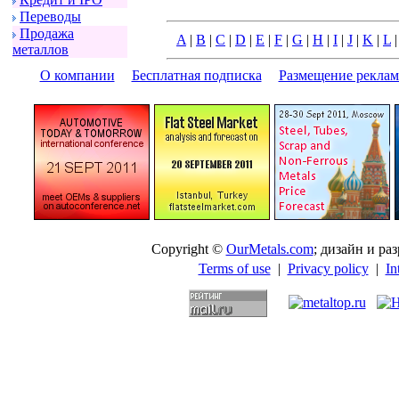
Пеpеводы
Пpодажа
A
|
B
|
C
|
D
|
E
|
F
|
G
|
H
|
I
|
J
|
K
|
L
металлов
О компании
|
Бесплатная подписка
|
Размещение pекла
Copyright ©
OurMetals.com
; дизайн и p
Terms of use
|
Privacy policy
|
In