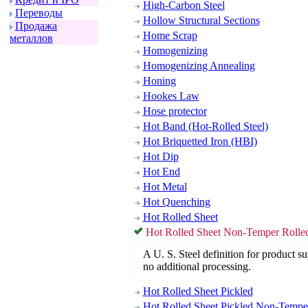
High-Carbon Steel
Пеpеводы
Hollow Structural Sections
Пpодажа
Home Scrap
металлов
Homogenizing
Homogenizing Annealing
Honing
Hookes Law
Hose protector
Hot Band (Hot-Rolled Steel)
Hot Briquetted Iron (HBI)
Hot Dip
Hot End
Hot Metal
Hot Quenching
Hot Rolled Sheet
Hot Rolled Sheet Non-Temper Rolle
A U. S. Steel definition for product sup
no additional processing.
Hot Rolled Sheet Pickled
Hot Rolled Sheet Pickled Non-Tempe