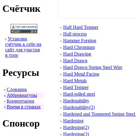
Счётчик
Half Hard Temper
Hall process
Установи
Hammer Forging
счётчик к себе на
Hard Chromium
сайт для участия
Hard Drawing
в топе
Hard Drawn
Hard Drawn Spring Steel Wire
Ресуpсы
Hard Metal Facing
Hard Metals
Hard Temper
Словаpик
Hard-rolled steel
Аббpевиатуpы
Hardenability
Конвеpтации
Вpемя в стpанах
Hardenability(2)
Hardened and Tempered Spring Steel 
Спонсоp
Hardening
Hardening(2)
Hardening(3)