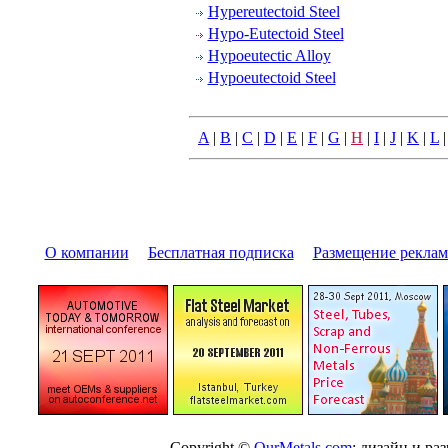
Hypereutectoid Steel
Hypo-Eutectoid Steel
Hypoeutectic Alloy
Hypoeutectoid Steel
A
|
B
|
C
|
D
|
E
|
F
|
G
|
H
|
I
|
J
|
K
|
L
О компании
|
Бесплатная подписка
|
Размещение pекла
Copyright ©
OurMetals.com
; дизайн и p