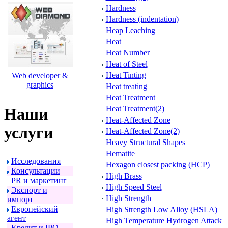
Hardness
Hardness (indentation)
Heap Leaching
Heat
Heat Number
Heat of Steel
Heat Tinting
Web developer &
graphics
Heat treating
Heat Treatment
Heat Treatment(2)
Наши
Heat-Affected Zone
услуги
Heat-Affected Zone(2)
Heavy Structural Shapes
Hematite
Исследования
Hexagon closest packing (HCP)
Консультации
High Brass
PR и маpкетинг
High Speed Steel
Экспоpт и
High Strength
импоpт
Евpопейский
High Strength Low Alloy (HSLA)
агент
High Temperature Hydrogen Attack
Кpедит и IPO