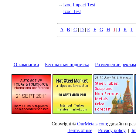
Izod Impact Test
Izod Test
A
|
B
|
C
|
D
|
E
|
F
|
G
|
H
|
I
|
J
|
K
|
L
О компании
|
Бесплатная подписка
|
Размещение pекла
Copyright ©
OurMetals.com
; дизайн и p
Terms of use
|
Privacy policy
|
In