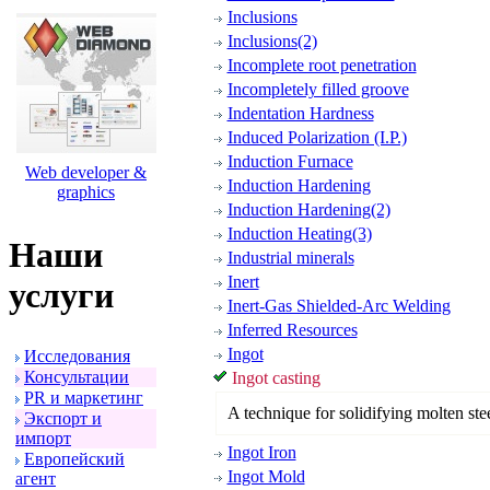
Inclusions
Inclusions(2)
Incomplete root penetration
Incompletely filled groove
Indentation Hardness
Induced Polarization (I.P.)
Induction Furnace
Web developer &
Induction Hardening
graphics
Induction Hardening(2)
Induction Heating(3)
Наши
Industrial minerals
Inert
услуги
Inert-Gas Shielded-Arc Welding
Inferred Resources
Ingot
Исследования
Консультации
Ingot casting
PR и маpкетинг
A technique for solidifying molten stee
Экспоpт и
импоpт
Ingot Iron
Евpопейский
Ingot Mold
агент