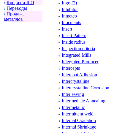
Кpедит и IPO
Ingot(2)
Пеpеводы
Inhibitor
Пpодажа
Inmetco
металлов
Inoculants
Insert
Insert Pattern
Inside radius
Inspection criteria
Integrated Mills
Integrated Producer
Intercepts
Intercoat Adhesion
Intercrystalline
Intercrystalline Corrosion
Interleaving
Intermediate Annealing
Intermetallic
Intermittent weld
Internal Oxidation
Internal Shrinkage