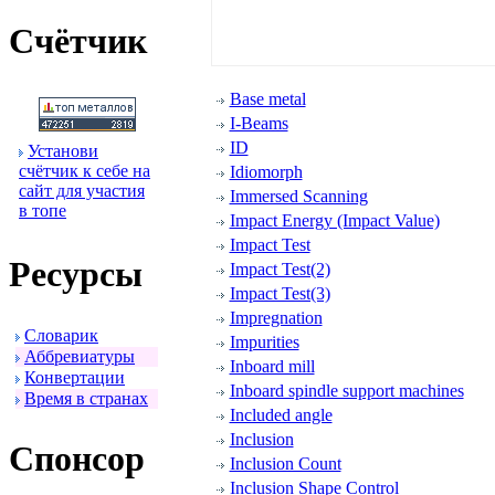
Счётчик
Base metal
I-Beams
ID
Установи
счётчик к себе на
Idiomorph
сайт для участия
Immersed Scanning
в топе
Impact Energy (Impact Value)
Impact Test
Ресуpсы
Impact Test(2)
Impact Test(3)
Impregnation
Словаpик
Impurities
Аббpевиатуpы
Inboard mill
Конвеpтации
Inboard spindle support machines
Вpемя в стpанах
Included angle
Inclusion
Спонсоp
Inclusion Count
Inclusion Shape Control