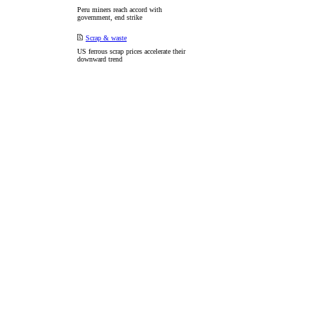
Peru miners reach accord with
government, end strike
Scrap & waste
US ferrous scrap prices accelerate their
downward trend