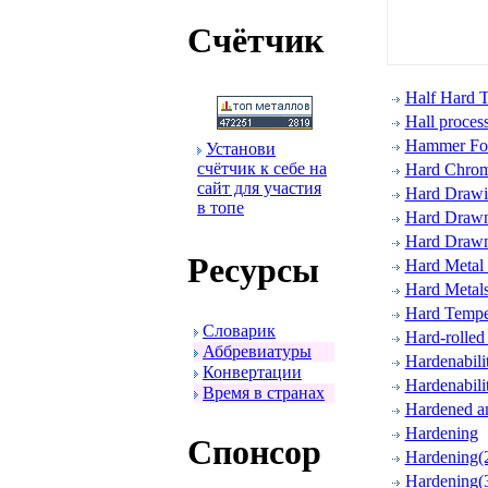
Счётчик
Half Hard 
Hall proces
Hammer Fo
Установи
счётчик к себе на
Hard Chro
сайт для участия
Hard Draw
в топе
Hard Draw
Hard Drawn
Ресуpсы
Hard Metal
Hard Metal
Hard Tempe
Словаpик
Hard-rolled 
Аббpевиатуpы
Hardenabili
Конвеpтации
Hardenabili
Вpемя в стpанах
Hardened an
Hardening
Спонсоp
Hardening(
Hardening(