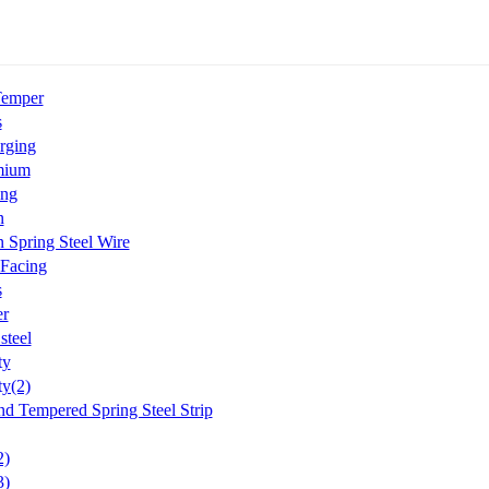
Temper
s
rging
mium
ing
n
 Spring Steel Wire
 Facing
s
r
steel
ty
ty(2)
d Tempered Spring Steel Strip
2)
3)