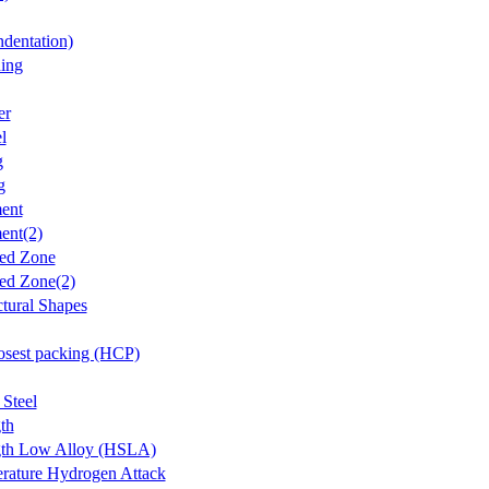
ndentation)
ing
er
l
g
g
ent
ent(2)
ted Zone
ed Zone(2)
tural Shapes
osest packing (HCP)
Steel
th
gth Low Alloy (HSLA)
rature Hydrogen Attack