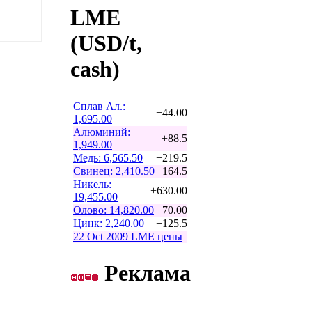
LME
(USD/t,
cash)
Сплав Ал.:
+44.00
1,695.00
Алюминий:
+88.5
1,949.00
Медь: 6,565.50
+219.5
Свинец: 2,410.50
+164.5
Никель:
+630.00
19,455.00
Олово: 14,820.00
+70.00
Цинк: 2,240.00
+125.5
22 Oct 2009 LME цены
Реклама