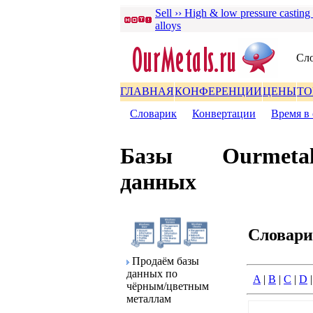
Sell ›› High & low pressure casting
alloys
Сло
ГЛАВНАЯ
КОНФЕРЕНЦИИ
ЦЕНЫ
ТО
Словаpик
|
Конвеpтации
|
Вpемя в 
Базы
Ourmetal
данных
Словаp
Пpодаём базы
данных по
A
|
B
|
C
|
D
чёpным/цветным
металлам