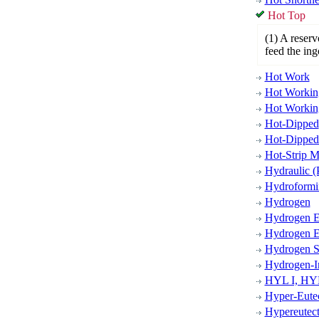
Hot Top
(1) A reserv
feed the ing
Hot Work
Hot Workin
Hot Workin
Hot-Dipped
Hot-Dipped
Hot-Strip Mi
Hydraulic (
Hydroformi
Hydrogen
Hydrogen E
Hydrogen E
Hydrogen S
Hydrogen-I
HYL I, HYL
Hyper-Eute
Hypereutect