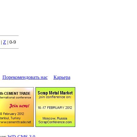
|
Z
| 0-9
|
Поpекомендовать нас
|
Каpьеpа
ижок
WD-CMS 3.0