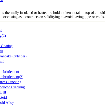
oir, thermally insulated or heated, to hold molten metal on top of a mold
ot or casting as it contracts on solidifying to avoid having pipe or voids.
g
g(2)
 Coating
ll
Pancake Cylinder)
ng
mbrittlement
mbrittlement(2)
tress Cracking
nduced Cracking
 III
ctoid
oid Alloy