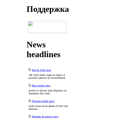
Поддеpжка
News
headlines
Iron & Steel news
AK Steel shares surge on report of
possible takeover by ArcelorMittal
Base metals news
Ivernia to discuss lead shipment via
Esperance this week
Precious metals news
Gold closes lower ahead of Fed's rate
decision
Minerals & mining news