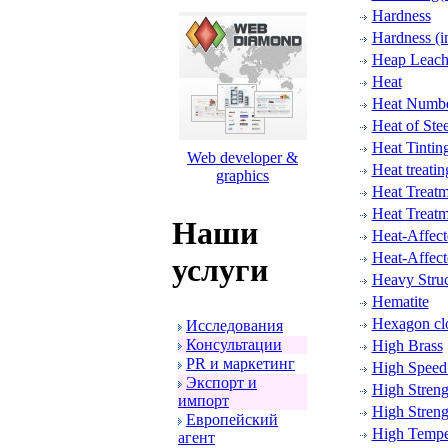
Hardness
Hardness (i
Heap Leach
Heat
Heat Numb
Heat of Stee
Heat Tintin
Web developer &
Heat treatin
graphics
Heat Treatm
Heat Treatm
Наши
Heat-Affec
Heat-Affect
услуги
Heavy Struc
Hematite
Hexagon cl
Исследования
Консультации
High Brass
PR и маpкетинг
High Speed 
Экспоpт и
High Streng
импоpт
High Stren
Евpопейский
High Tempe
агент