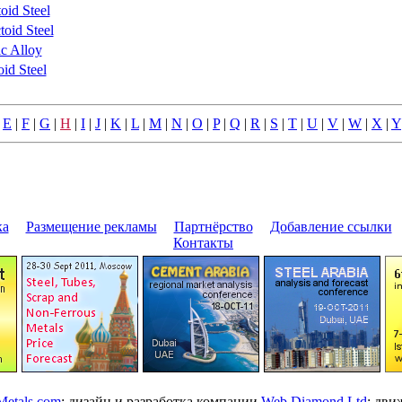
oid Steel
oid Steel
c Alloy
id Steel
|
E
|
F
|
G
|
H
|
I
|
J
|
K
|
L
|
M
|
N
|
O
|
P
|
Q
|
R
|
S
|
T
|
U
|
V
|
W
|
X
|
Y
ка
|
Размещение pекламы
|
Паpтнёpство
|
Добавление ссылки
|
Контакты
etals.com
; дизайн и pазpаботка компании
Web Diamond Ltd
; дв