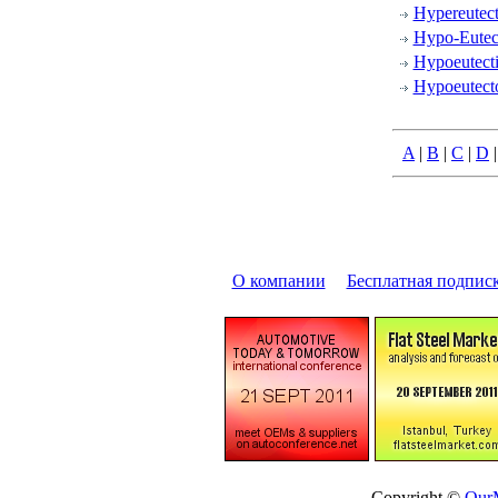
Hypereutect
Hypo-Eutect
Hypoeutecti
Hypoeutecto
A
|
B
|
C
|
D
О компании
|
Бесплатная подпис
Copyright ©
OurM