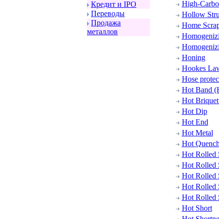
High-Carbo
Кpедит и IPO
Пеpеводы
Hollow Stru
Пpодажа
Home Scra
металлов
Homogeniz
Homogenizi
Honing
Hookes La
Hose protec
Hot Band (H
Hot Briquet
Hot Dip
Hot End
Hot Metal
Hot Quench
Hot Rolled 
Hot Rolled
Hot Rolled 
Hot Rolled 
Hot Rolled 
Hot Short
Hot Shortne