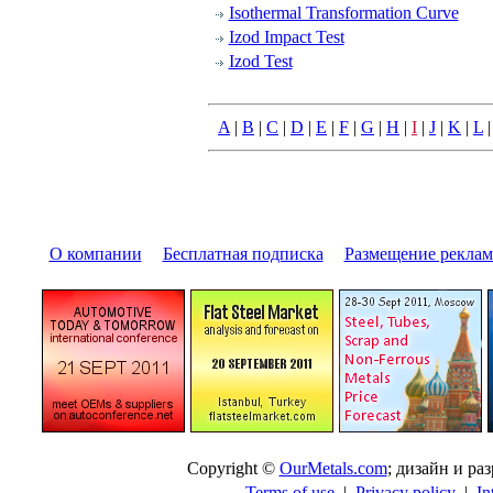
Isothermal Transformation Curve
Izod Impact Test
Izod Test
A
|
B
|
C
|
D
|
E
|
F
|
G
|
H
|
I
|
J
|
K
|
L
О компании
|
Бесплатная подписка
|
Размещение pекла
Copyright ©
OurMetals.com
; дизайн и p
Terms of use
|
Privacy policy
|
In