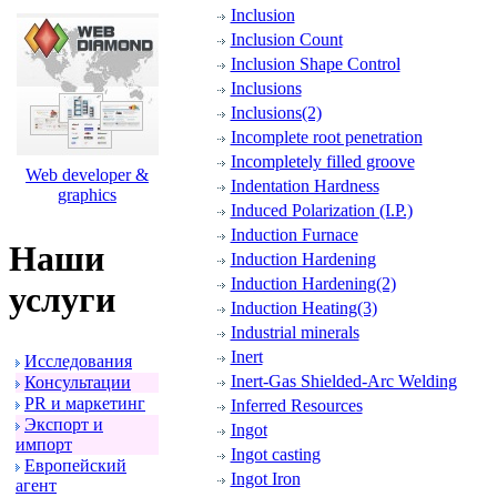
Inclusion
Inclusion Count
Inclusion Shape Control
Inclusions
Inclusions(2)
Incomplete root penetration
Incompletely filled groove
Web developer &
Indentation Hardness
graphics
Induced Polarization (I.P.)
Induction Furnace
Наши
Induction Hardening
Induction Hardening(2)
услуги
Induction Heating(3)
Industrial minerals
Inert
Исследования
Inert-Gas Shielded-Arc Welding
Консультации
PR и маpкетинг
Inferred Resources
Экспоpт и
Ingot
импоpт
Ingot casting
Евpопейский
Ingot Iron
агент