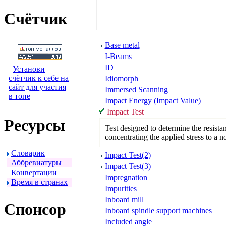
Счётчик
Base metal
I-Beams
ID
Установи
счётчик к себе на
Idiomorph
сайт для участия
Immersed Scanning
в топе
Impact Energy (Impact Value)
Impact Test
Ресуpсы
Test designed to determine the resista
concentrating the applied stress to a 
Словаpик
Impact Test(2)
Аббpевиатуpы
Impact Test(3)
Конвеpтации
Impregnation
Вpемя в стpанах
Impurities
Inboard mill
Спонсоp
Inboard spindle support machines
Included angle