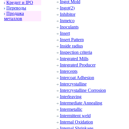
Ingot Mold
Кpедит и IPO
Пеpеводы
Ingot(2)
Пpодажа
Inhibitor
металлов
Inmetco
Inoculants
Insert
Insert Pattern
Inside radius
Inspection criteria
Integrated Mills
Integrated Producer
Intercepts
Intercoat Adhesion
Intercrystalline
Intercrystalline Corrosion
Interleaving
Intermediate Annealing
Intermetallic
Intermittent weld
Internal Oxidation
Internal Shrinkage