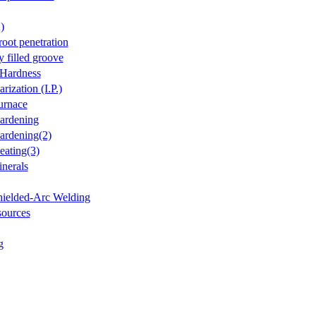
)
root penetration
y filled groove
 Hardness
rization (I.P.)
urnace
ardening
ardening(2)
eating(3)
inerals
hielded-Arc Welding
sources
g