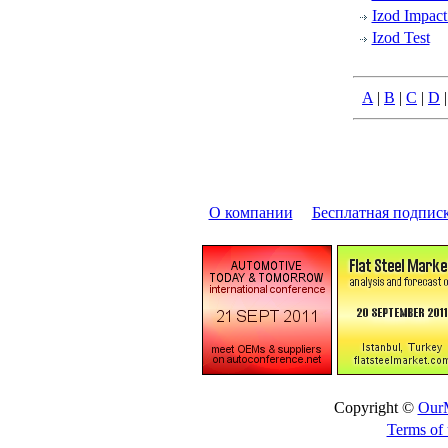
Izod Impact
Izod Test
A
|
B
|
C
|
D
О компании
|
Бесплатная подпис
Copyright ©
OurM
Terms of 