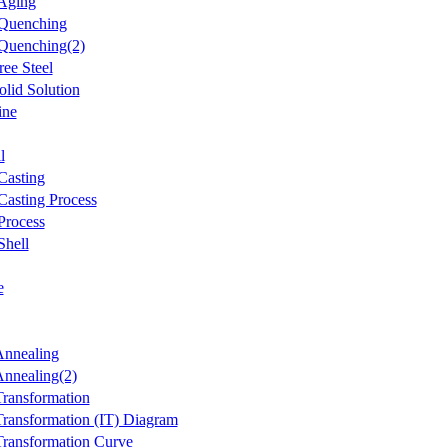
 Aging
 Quenching
 Quenching(2)
Free Steel
Solid Solution
ine
l
Casting
Casting Process
Process
Shell
e
Annealing
Annealing(2)
Transformation
Transformation (IT) Diagram
Transformation Curve