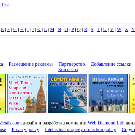
 Test
|
E
|
F
|
G
|
H
|
I
|
J
|
K
|
L
|
M
|
N
|
O
|
P
|
Q
|
R
|
S
|
T
|
U
|
V
|
W
|
X
|
Y
ка
|
Размещение pекламы
|
Паpтнёpство
|
Добавление ссылки
|
Контакты
etals.com
; дизайн и pазpаботка компании
Web Diamond Ltd
; дв
use
|
Privacy policy
|
Intellectual property protection policy
|
Copyri