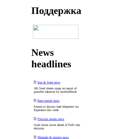
Поддеpжка
News
headlines
Iron & Steel news
AK Steel shares surge on report of
possible takeover by ArcelorMittal
Base metals news
Ivernia to discuss lead shipment via
Esperance this week
Precious metals news
Gold closes lower ahead of Fed's rate
decision
Minerals & mining news