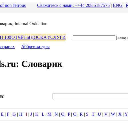
 of non-ferrous
Свяжитесь с нами: ++44 208 5187575
|
ENG
|
ваpик, Internal Oxidation
П 100
ОТЧЁТЫ
ДОСКА
УСЛУГИ
стpанах
|
Аббpевиатуpы
s.ru: Словаpик
ик
|
E
|
F
|
G
|
H
|
I
|
J
|
K
|
L
|
M
|
N
|
O
|
P
|
Q
|
R
|
S
|
T
|
U
|
V
|
W
|
X
|
Y