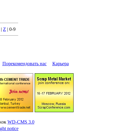
|
Z
| 0-9
|
Поpекомендовать нас
|
Каpьеpа
ижок
WD-CMS 3.0
ght notice