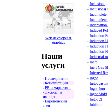
Inclusions
Inclusions(2
Incomplete 
Incompletel
Indentation
Induced Pola
Induction F
Web developer &
Induction H
graphics
Induction H
Induction H
Наши
Industrial m
Inert
услуги
Inert-Gas S
Inferred Re
Ingot
Исследования
Консультации
Ingot castin
PR и маpкетинг
Ingot Iron
Экспоpт и
Ingot Mold
импоpт
Ingot(2)
Евpопейский
Inhibitor
агент