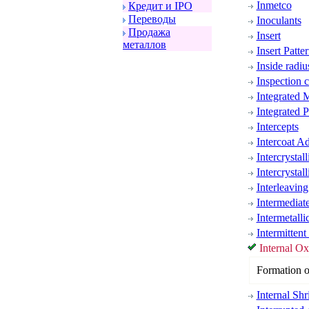
Inmetco
Кpедит и IPO
Пеpеводы
Inoculants
Пpодажа
Insert
металлов
Insert Patte
Inside radiu
Inspection c
Integrated M
Integrated 
Intercepts
Intercoat A
Intercrystall
Intercrystal
Interleaving
Intermediat
Intermetalli
Intermittent
Internal Ox
Formation of
Internal Sh