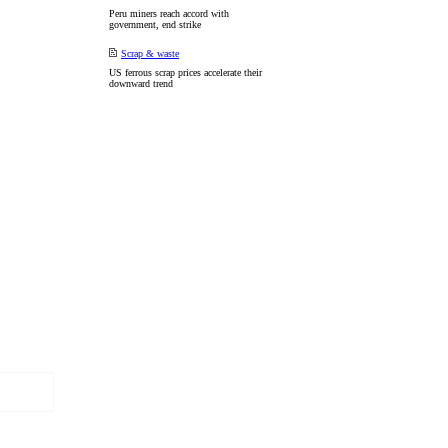
Peru miners reach accord with
government, end strike
Scrap & waste
US ferrous scrap prices accelerate their
downward trend