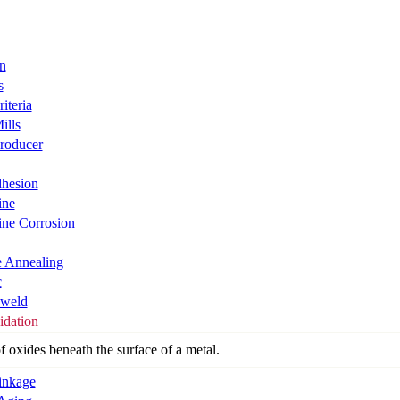
rn
s
riteria
ills
Producer
dhesion
ine
line Corrosion
e Annealing
c
 weld
idation
 oxides beneath the surface of a metal.
rinkage