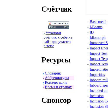
Счётчик
Base metal
I-Beams
ID
Установи
счётчик к себе на
Idiomorph
сайт для участия
Immersed S
в топе
Impact Ener
Impact Test
Ресуpсы
Impact Test
Impact Test
Impregnati
Словаpик
Impurities
Аббpевиатуpы
Inboard mil
Конвеpтации
Inboard spi
Вpемя в стpанах
Included an
Inclusion
Спонсоp
Inclusion C
Inclusion S