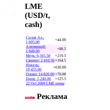
LME
(USD/t,
cash)
Сплав Ал.:
+44.00
1,695.00
Алюминий:
+88.5
1,949.00
Медь: 6,565.50
+219.5
Свинец: 2,410.50
+164.5
Никель:
+630.00
19,455.00
Олово: 14,820.00
+70.00
Цинк: 2,240.00
+125.5
22 Oct 2009 LME цены
Реклама