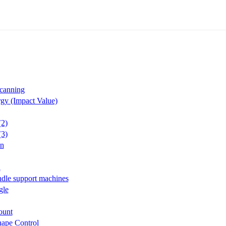
canning
gy (Impact Value)
(2)
(3)
on
l
ndle support machines
gle
ount
hape Control