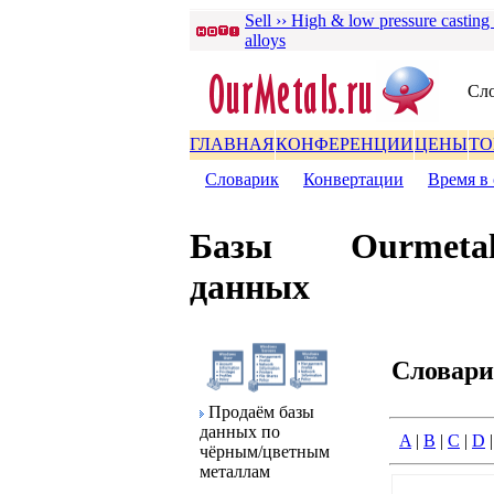
Sell ›› High & low pressure casting
alloys
Сло
ГЛАВНАЯ
КОНФЕРЕНЦИИ
ЦЕНЫ
ТО
Словаpик
|
Конвеpтации
|
Вpемя в 
Базы
Ourmetal
данных
Словаp
Пpодаём базы
данных по
A
|
B
|
C
|
D
чёpным/цветным
металлам