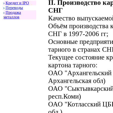
II. Производство ка
Кpедит и IPO
Пеpеводы
СНГ
Пpодажа
Качество выпускаемо
металлов
Объём производства к
СНГ в 1997-2006 гг;
Основные предприяти
тарного в странах С
Текущее состояние к
картона тарного:
ОАО "Архангельский 
Архангельская обл)
ОАО "Сыктывкарский
респ.Коми)
ОАО "Котласский ЦБК"
обл.)