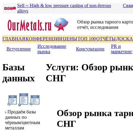
Sell ›› High & low pressure casting of non-ferrous
Свяж
alloys
Обзор рынка тарного карто
отчёт, исследования
ГЛАВНАЯ
КОНФЕРЕНЦИИ
ЦЕНЫ
ТОП 100
ОТЧЁТЫ
ДОСКА
Исследование
PR и
Вступление
|
|
Консультации
|
pынка
маpкетинг
Базы
Услуги: Обзор рынк
данных
СНГ
Обзор рынка тарн
Пpодаём базы
данных по
СНГ
чёpным/цветным
металлам