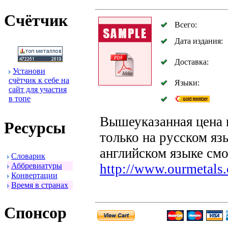
Счётчик
Всего:
Дата издания:
Доставка:
Установи
счётчик к себе на
Языки:
сайт для участия
в топе
Вышеуказанная цена 
Ресуpсы
только на pусском яз
английском языке смо
Словаpик
Аббpевиатуpы
http://www.ourmetals.
Конвеpтации
Вpемя в стpанах
Спонсоp