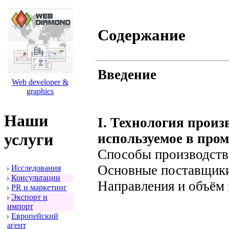
Содержание
Введение
Web developer &
graphics
Наши
I. Технология произ
услуги
используемое в про
Способы производств
Основные поставщик
Исследования
Консультации
Направления и объём 
PR и маpкетинг
Экспоpт и
импоpт
Евpопейский
агент