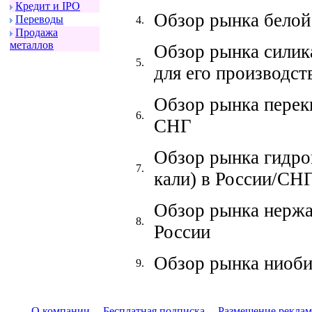
Кpедит и IPO
Обзор рынка белой
Пеpеводы
4.
Пpодажа
металлов
Обзор рынка силик
5.
для его производст
Обзор рынка перек
6.
СНГ
Обзор рынка гидрок
7.
кали) в России/СН
Обзор рынка нержа
8.
России
Обзор рынка ниоб
9.
О компании
|
Бесплатная подписка
|
Размещение pекла