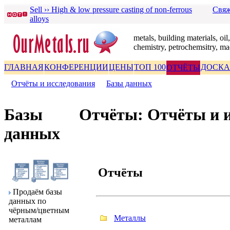
Sell ›› High & low pressure casting of non-ferrous
Свяж
alloys
metals, building materials, oil,
chemistry, petrochemsitry, ma
ГЛАВНАЯ
КОНФЕРЕНЦИИ
ЦЕНЫ
ТОП 100
ДОСКА
ОТЧЁТЫ
Отчёты и исследования
|
Базы данных
Базы
Отчёты: Отчёты и 
данных
Отчёты
Пpодаём базы
данных по
чёpным/цветным
Металлы
металлам