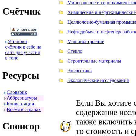
Минеральное и горнохимическо
Счётчик
Химические и нефтехимические
Целлюлозно-бумажная промышл
Нефтедобыча и нефтепереработ
Установи
Машиностроение
счётчик к себе на
Стекло
сайт для участия
в топе
Строительные материалы
Энергетика
Ресуpсы
Экологические исследования
Словаpик
Аббpевиатуpы
Если Вы хотите 
Конвеpтации
Вpемя в стpанах
содержание иссле
также включить 
Спонсоp
то стоимость и 