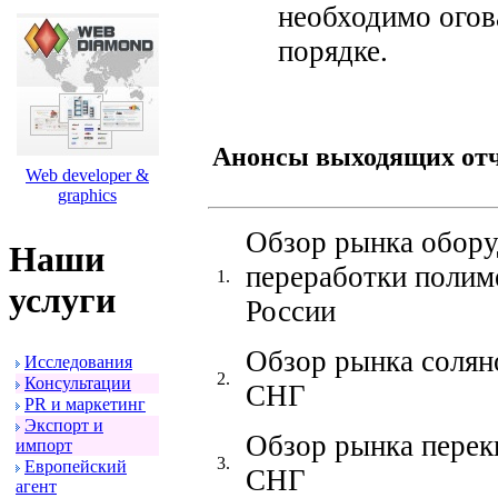
необходимо огов
порядке.
Анонсы выходящих от
Web developer &
graphics
Обзор рынка обору
Наши
переработки полим
1.
услуги
России
Обзор рынка солян
Исследования
2.
Консультации
СНГ
PR и маpкетинг
Экспоpт и
Обзор рынка перек
импоpт
3.
Евpопейский
СНГ
агент