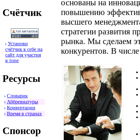
основаны на инновац
Счётчик
повышению эффективн
высшего менеджмент
стратегии развития п
рынка. Мы сделаем э
Установи
конкурентов. В числе
счётчик к себе на
сайт для участия
в топе
Ресуpсы
Словаpик
Аббpевиатуpы
Конвеpтации
Вpемя в стpанах
Спонсоp