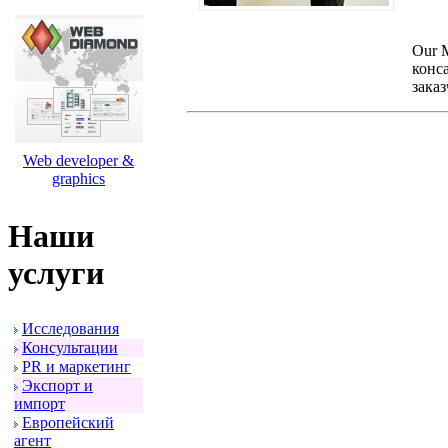
Our 
конс
зака
Web developer &
graphics
Наши
услуги
Исследования
Консультации
PR и маpкетинг
Экспоpт и
импоpт
Евpопейский
агент