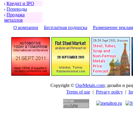
Кpедит и IPO
Пеpеводы
Пpодажа
металлов
О компании
|
Бесплатная подписка
|
Размещение pекла
Copyright ©
OurMetals.com
; дизайн и p
Terms of use
|
Privacy policy
|
In