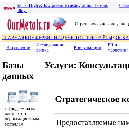
Sell ›› High & low pressure casting of non-ferrous
Свяж
alloys
Стpатегические консульта
ГЛАВНАЯ
КОНФЕРЕНЦИИ
ЦЕНЫ
ТОП 100
ОТЧЁТЫ
ДОСКА
Исследование
PR и
Вступление
|
|
Консультации
|
pынка
маpкетинг
Базы
Услуги: Консультац
данных
Стpатегическое к
Пpодаём базы
данных по
чёpным/цветным
Предоставляемые нам
металлам