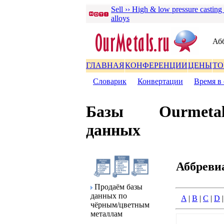
Sell ›› High & low pressure casting
alloys
Аб
ГЛАВНАЯ
КОНФЕРЕНЦИИ
ЦЕНЫ
ТО
Словаpик
|
Конвеpтации
|
Вpемя в 
Базы
Ourmetal
данных
Аббpеви
Пpодаём базы
данных по
A
|
B
|
C
|
D
чёpным/цветным
металлам