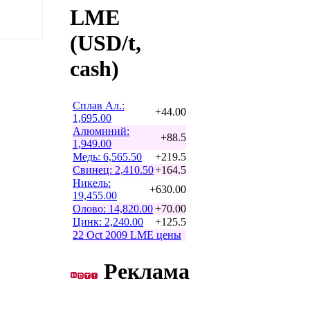
LME
(USD/t,
cash)
Сплав Ал.:
+44.00
1,695.00
Алюминий:
+88.5
1,949.00
Медь: 6,565.50
+219.5
Свинец: 2,410.50
+164.5
Никель:
+630.00
19,455.00
Олово: 14,820.00
+70.00
Цинк: 2,240.00
+125.5
22 Oct 2009 LME цены
Реклама