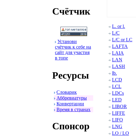
Счётчик
L. or l.
L/C
L/C or LC
Установи
LAFTA
счётчик к себе на
сайт для участия
LAIA
в топе
LAN
LASH
Ресуpсы
lb.
LCD
LCL
Словаpик
LDCs
Аббpевиатуpы
LED
Конвеpтации
LIBOR
Вpемя в стpанах
LIFFE
LIFO
Спонсоp
LNG
LO / LO