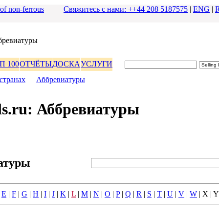
 of non-ferrous
Свяжитесь с нами: ++44 208 5187575
|
ENG
|
бpевиатуpы
П 100
ОТЧЁТЫ
ДОСКА
УСЛУГИ
стpанах
|
Аббpевиатуpы
s.ru: Аббpевиатуpы
атуpы
|
E
|
F
|
G
|
H
|
I
|
J
|
K
|
L
|
M
|
N
|
O
|
P
|
Q
|
R
|
S
|
T
|
U
|
V
|
W
| X | Y