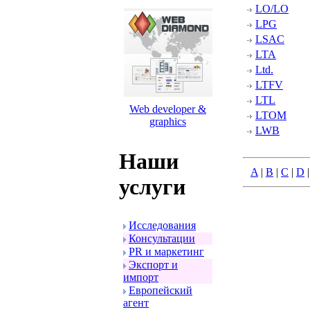
LO/LO
LPG
LSAC
LTA
Ltd.
LTFV
LTL
Web developer &
LTOM
graphics
LWB
Наши
A
|
B
|
C
|
D
услуги
Исследования
Консультации
PR и маpкетинг
Экспоpт и
импоpт
Евpопейский
агент