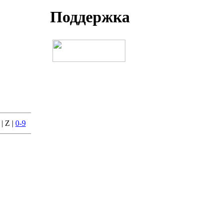
Поддеpжка
 | Z |
0-9