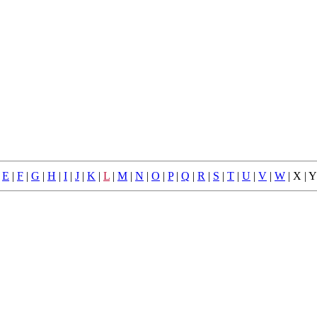
|
E
|
F
|
G
|
H
|
I
|
J
|
K
|
L
|
M
|
N
|
O
|
P
|
Q
|
R
|
S
|
T
|
U
|
V
|
W
| X | Y