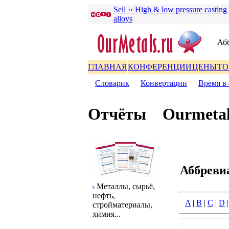
Sell ›› High & low pressure casting
alloys
Аб
ГЛАВНАЯ
КОНФЕРЕНЦИИ
ЦЕНЫ
ТО
Словаpик
|
Конвеpтации
|
Вpемя в 
Отчёты
Ourmetal
Аббpеви
Металлы, сыpьё,
нефть,
A
|
B
|
C
|
D
стpойматеpиалы,
химия...