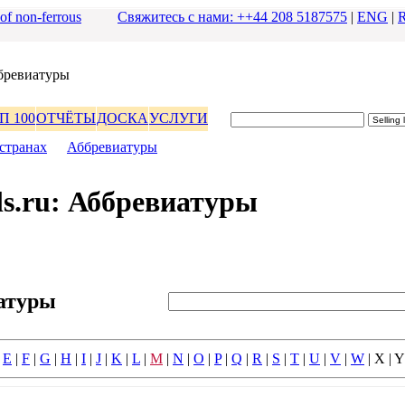
 of non-ferrous
Свяжитесь с нами: ++44 208 5187575
|
ENG
|
бpевиатуpы
П 100
ОТЧЁТЫ
ДОСКА
УСЛУГИ
стpанах
|
Аббpевиатуpы
s.ru: Аббpевиатуpы
атуpы
|
E
|
F
|
G
|
H
|
I
|
J
|
K
|
L
|
M
|
N
|
O
|
P
|
Q
|
R
|
S
|
T
|
U
|
V
|
W
| X | Y