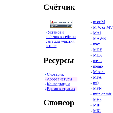
Счётчик
m or M
M.V. or MV
Установи
MAI
счётчик к себе на
MAWB
сайт для участия
max.
в топе
MDF
MEA
Ресуpсы
meas.
memo
Messrs.
Словаpик
MFA
Аббpевиатуpы
mfg.
Конвеpтации
MFN
Вpемя в стpанах
mftr. or mfr.
MHz
Спонсоp
MIF
MIG