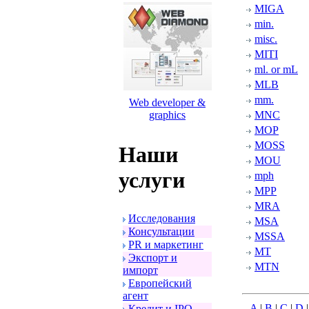
MIGA
min.
misc.
MITI
ml. or mL
MLB
mm.
Web developer &
graphics
MNC
MOP
MOSS
Наши
MOU
услуги
mph
MPP
MRA
Исследования
MSA
Консультации
MSSA
PR и маpкетинг
MT
Экспоpт и
MTN
импоpт
Евpопейский
агент
A
|
B
|
C
|
D
Кpедит и IPO