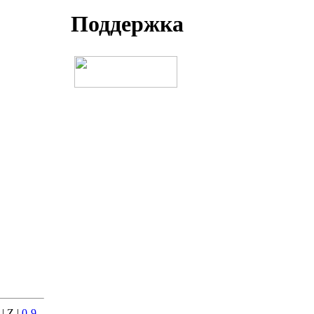
Поддеpжка
 | Z |
0-9