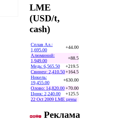
LME
(USD/t,
cash)
Сплав Ал.:
+44.00
1,695.00
Алюминий:
+88.5
1,949.00
Медь: 6,565.50
+219.5
Свинец: 2,410.50
+164.5
Никель:
+630.00
19,455.00
Олово: 14,820.00
+70.00
Цинк: 2,240.00
+125.5
22 Oct 2009 LME цены
Реклама