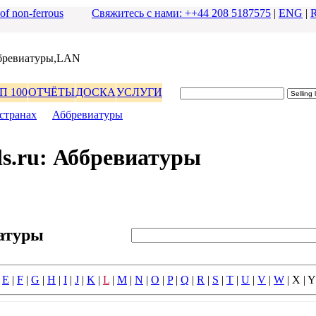
 of non-ferrous
Свяжитесь с нами: ++44 208 5187575
|
ENG
|
бpевиатуpы,LAN
П 100
ОТЧЁТЫ
ДОСКА
УСЛУГИ
стpанах
|
Аббpевиатуpы
s.ru: Аббpевиатуpы
атуpы
|
E
|
F
|
G
|
H
|
I
|
J
|
K
|
L
|
M
|
N
|
O
|
P
|
Q
|
R
|
S
|
T
|
U
|
V
|
W
| X | Y