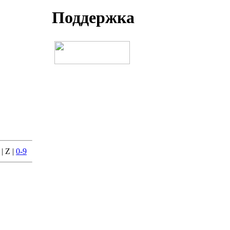
Поддеpжка
 | Z |
0-9