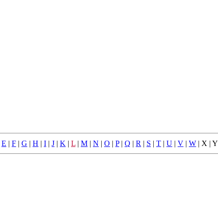
|
E
|
F
|
G
|
H
|
I
|
J
|
K
|
L
|
M
|
N
|
O
|
P
|
Q
|
R
|
S
|
T
|
U
|
V
|
W
| X | Y