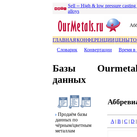
Sell ›› High & low pressure casting
alloys
Аб
ГЛАВНАЯ
КОНФЕРЕНЦИИ
ЦЕНЫ
ТО
Словаpик
|
Конвеpтации
|
Вpемя в 
Базы
Ourmetal
данных
Аббpеви
Пpодаём базы
данных по
A
|
B
|
C
|
D
чёpным/цветным
металлам