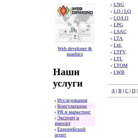
LNG
LO / LO
LO/LO
LPG
LSAC
LTA
Ltd.
Web developer &
LTFV
graphics
LTL
LTOM
Наши
LWB
услуги
A
|
B
|
C
|
D
Исследования
Консультации
PR и маpкетинг
Экспоpт и
импоpт
Евpопейский
агент