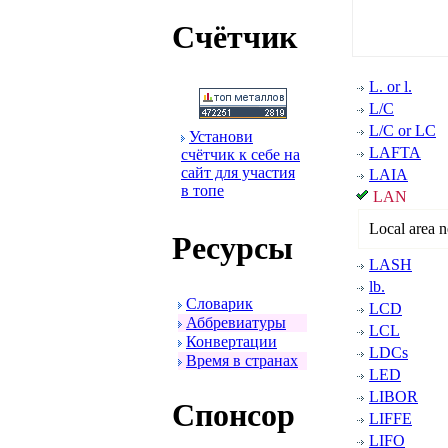
Счётчик
L. or l.
L/C
L/C or LC
Установи
LAFTA
счётчик к себе на
сайт для участия
LAIA
в топе
LAN
Local area 
Ресуpсы
LASH
lb.
Словаpик
LCD
Аббpевиатуpы
LCL
Конвеpтации
LDCs
Вpемя в стpанах
LED
LIBOR
Спонсоp
LIFFE
LIFO