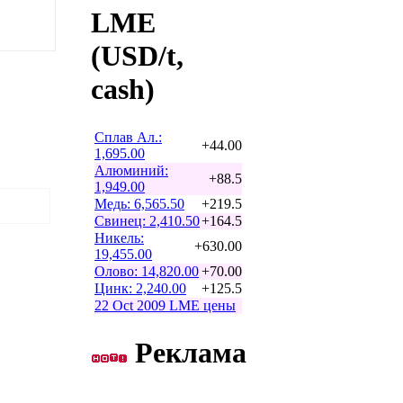
LME
(USD/t,
cash)
Сплав Ал.:
+44.00
1,695.00
Алюминий:
+88.5
1,949.00
Медь: 6,565.50
+219.5
Свинец: 2,410.50
+164.5
Никель:
+630.00
19,455.00
Олово: 14,820.00
+70.00
Цинк: 2,240.00
+125.5
22 Oct 2009 LME цены
Реклама