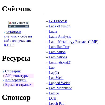
Счётчик
L-D Process
Lack of fusion
Ladle
Установи
счётчик к себе на
Ladle Analysis
сайт для участия
Ladle Metallurgy Furnace (LMF)
в топе
Lamellar Tear
Lamination
Ресуpсы
Laminations
Laminations(2)
Lap
Словаpик
Lap(2)
Аббpевиатуpы
Lap-Weld
Конвеpтации
Lapped Welds
Вpемя в стpанах
Lath Martensite
Lattice
Спонсоp
LCH
Leach Pad