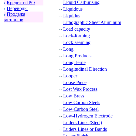
Liquid Carburising
Кpедит и IPO
Пеpеводы
Liquidous
Пpодажа
Liquidus
металлов
Lithographic Sheet Aluminum
Load capacity
Lock-forming
Lock-seaming
Long
Long Products
Long Terne
Longitudinal Direction
Looper
Loose Piece
Lost Wax Process
Low Brass
Low Carbon Steels
Low-Carbon Steel
Low-Hydrogen Electrode
Luders Lines (Steel)
Luders Lines or Bands
Luster Finish