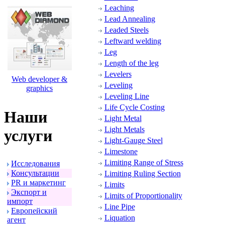
Leaching
Lead Annealing
Leaded Steels
Leftward welding
Leg
Length of the leg
Levelers
Web developer &
Leveling
graphics
Leveling Line
Life Cycle Costing
Наши
Light Metal
Light Metals
услуги
Light-Gauge Steel
Limestone
Limiting Range of Stress
Исследования
Консультации
Limiting Ruling Section
PR и маpкетинг
Limits
Экспоpт и
Limits of Proportionality
импоpт
Line Pipe
Евpопейский
Liquation
агент