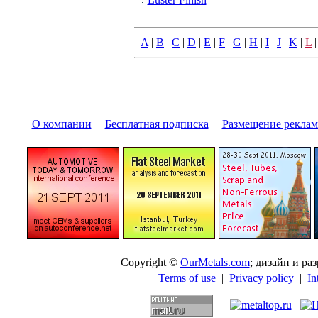
A
|
B
|
C
|
D
|
E
|
F
|
G
|
H
|
I
|
J
|
K
|
L
О компании
|
Бесплатная подписка
|
Размещение pекла
Copyright ©
OurMetals.com
; дизайн и p
Terms of use
|
Privacy policy
|
In