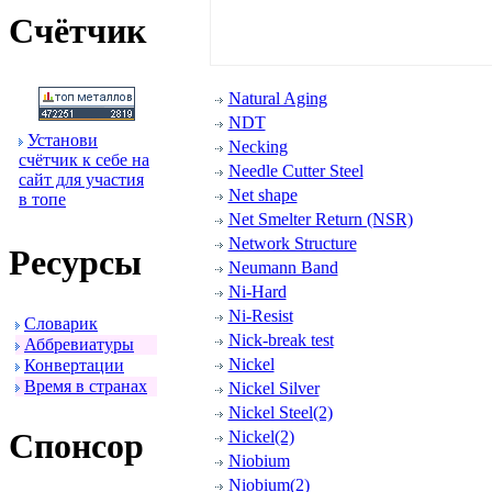
Счётчик
Natural Aging
NDT
Установи
Necking
счётчик к себе на
Needle Cutter Steel
сайт для участия
Net shape
в топе
Net Smelter Return (NSR)
Network Structure
Ресуpсы
Neumann Band
Ni-Hard
Ni-Resist
Словаpик
Nick-break test
Аббpевиатуpы
Nickel
Конвеpтации
Вpемя в стpанах
Nickel Silver
Nickel Steel(2)
Спонсоp
Nickel(2)
Niobium
Niobium(2)