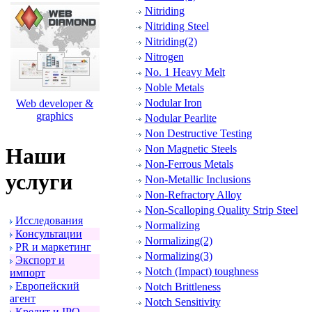
Nitriding
Nitriding Steel
Nitriding(2)
Nitrogen
No. 1 Heavy Melt
Noble Metals
Nodular Iron
Web developer &
graphics
Nodular Pearlite
Non Destructive Testing
Non Magnetic Steels
Наши
Non-Ferrous Metals
услуги
Non-Metallic Inclusions
Non-Refractory Alloy
Non-Scalloping Quality Strip Steel
Исследования
Normalizing
Консультации
Normalizing(2)
PR и маpкетинг
Normalizing(3)
Экспоpт и
Notch (Impact) toughness
импоpт
Евpопейский
Notch Brittleness
агент
Notch Sensitivity
Кpедит и IPO