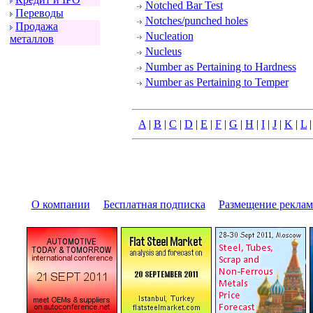
Notched Bar Test
Пеpеводы
Notches/punched holes
Пpодажа
Nucleation
металлов
Nucleus
Number as Pertaining to Hardness
Number as Pertaining to Temper
A
|
B
|
C
|
D
|
E
|
F
|
G
|
H
|
I
|
J
|
K
|
L
О компании
|
Бесплатная подписка
|
Размещение pекла