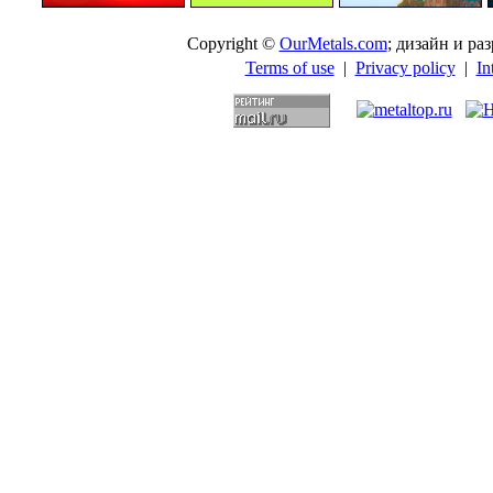
Copyright ©
OurMetals.com
; дизайн и p
Terms of use
|
Privacy policy
|
In