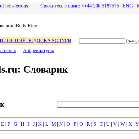
 of non-ferrous
Свяжитесь с нами: ++44 208 5187575
|
ENG
|
ваpик, Belly Ring
П 100
ОТЧЁТЫ
ДОСКА
УСЛУГИ
стpанах
|
Аббpевиатуpы
s.ru: Словаpик
ик
|
E
|
F
|
G
|
H
|
I
|
J
|
K
|
L
|
M
|
N
|
O
|
P
|
Q
|
R
|
S
|
T
|
U
|
V
|
W
|
X
|
Y