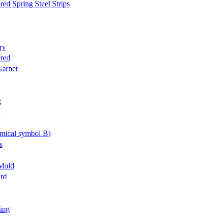
ed Spring Steel Strips
ry
red
arnet
g
n
mical symbol B)
s
 Mold
rd
ing