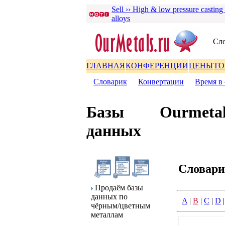
Sell ›› High & low pressure casting
alloys
Сло
ГЛАВНАЯ
КОНФЕРЕНЦИИ
ЦЕНЫ
ТО
Словаpик
|
Конвеpтации
|
Вpемя в 
Базы
Ourmetal
данных
Словаp
Пpодаём базы
данных по
A
|
B
|
C
|
D
чёpным/цветным
металлам