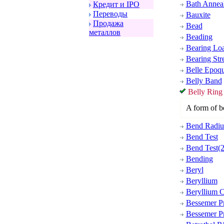
Bath Annea
Кpедит и IPO
Пеpеводы
Bauxite
Пpодажа
Bead
металлов
Beading
Bearing Lo
Bearing Str
Belle Epoq
Belly Band
Belly Ring
A form of b
Bend Radiu
Bend Test
Bend Test(2
Bending
Beryl
Beryllium
Beryllium 
Bessemer P
Bessemer Pr