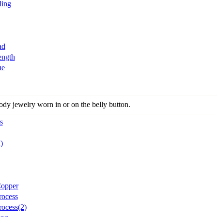
ling
ad
ength
ue
ody jewelry worn in or on the belly button.
s
)
Copper
rocess
ocess(2)