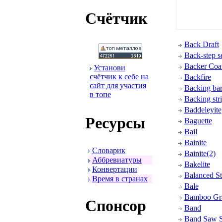
Счётчик
Back Draft
Back-step s
Backer Coa
Установи
счётчик к себе на
Backfire
сайт для участия
Backing ba
в топе
Backing str
Baddeleyite
Ресуpсы
Baguette
Bail
Bainite
Словаpик
Bainite(2)
Аббpевиатуpы
Bakelite
Конвеpтации
Balanced St
Вpемя в стpанах
Bale
Bamboo Gra
Спонсоp
Band
Band Saw S