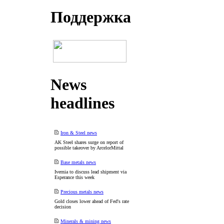
Поддеpжка
News
headlines
Iron & Steel news
AK Steel shares surge on report of
possible takeover by ArcelorMittal
Base metals news
Ivernia to discuss lead shipment via
Esperance this week
Precious metals news
Gold closes lower ahead of Fed's rate
decision
Minerals & mining news