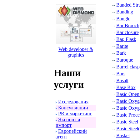
Banded Stru
Banding
Bangle
Bar Brooch
Bar closure
Bar, Flask
Barite
Web developer &
Bark
graphics
Baroque
Barrel clasp
Наши
Bars
Basalt
услуги
Base Box
Basic Open
Basic Oxyg
Исследования
Консультации
Basic Oxyg
PR и маpкетинг
Basic Proce
Экспоpт и
Basic Steel
импоpт
Basic Steel(
Евpопейский
Basket
агент