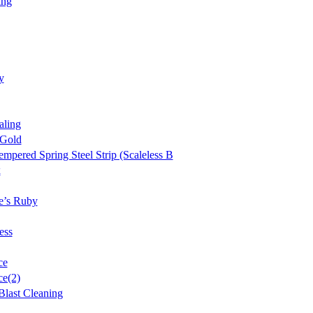
ing
y
aling
 Gold
empered Spring Steel Strip (Scaleless B
x
e’s Ruby
ess
ce
ce(2)
 Blast Cleaning