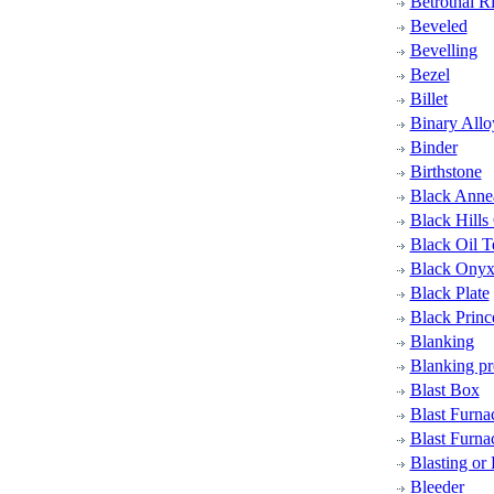
Betrothal R
Beveled
Bevelling
Bezel
Billet
Binary Allo
Binder
Birthstone
Black Anne
Black Hills
Black Oil T
Black Ony
Black Plate
Black Princ
Blanking
Blanking pr
Blast Box
Blast Furna
Blast Furna
Blasting or
Bleeder