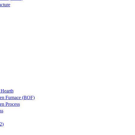
cture
 Hearth
en Furnace (BOF)
en Process
ss
2)