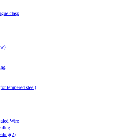
gue clasp
ow)
ing
for tempered steel)
aled Wire
aling
aling(2)