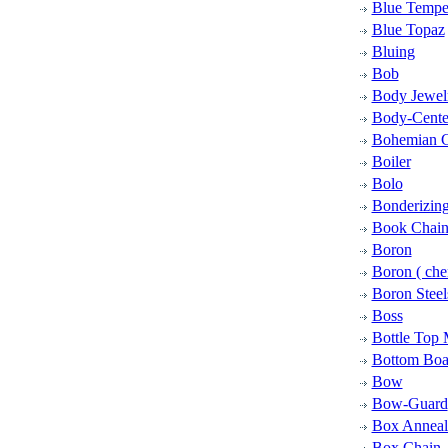
Blue Temper
Blue Topaz
Bluing
Bob
Body Jewel
Body-Cente
Bohemian G
Boiler
Bolo
Bonderizin
Book Chai
Boron
Boron ( che
Boron Steel
Boss
Bottle Top
Bottom Boa
Bow
Bow-Guard
Box Anneal
Box Chain