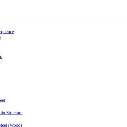
equence
t
r
ip
eel
in Structure
teel (Wood)