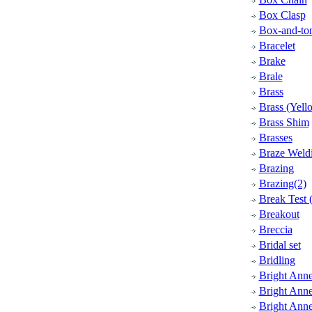
Box Clasp
Box-and-ton
Bracelet
Brake
Brale
Brass
Brass (Yell
Brass Shim
Brasses
Braze Weld
Brazing
Brazing(2)
Break Test (
Breakout
Breccia
Bridal set
Bridling
Bright Anne
Bright Anne
Bright Anne