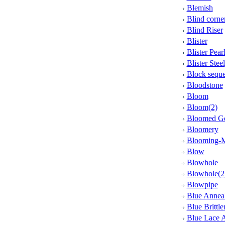
Blemish
Blind corne
Blind Riser
Blister
Blister Pear
Blister Steel
Block sequ
Bloodstone
Bloom
Bloom(2)
Bloomed G
Bloomery
Blooming-M
Blow
Blowhole
Blowhole(2
Blowpipe
Blue Annea
Blue Brittle
Blue Lace 