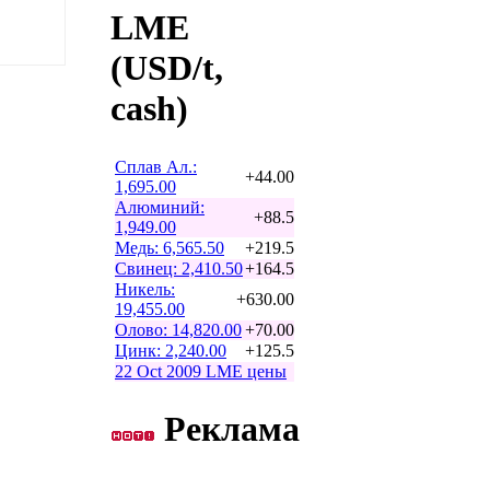
LME
(USD/t,
cash)
Сплав Ал.:
+44.00
1,695.00
Алюминий:
+88.5
1,949.00
Медь: 6,565.50
+219.5
Свинец: 2,410.50
+164.5
Никель:
+630.00
19,455.00
Олово: 14,820.00
+70.00
Цинк: 2,240.00
+125.5
22 Oct 2009 LME цены
Реклама