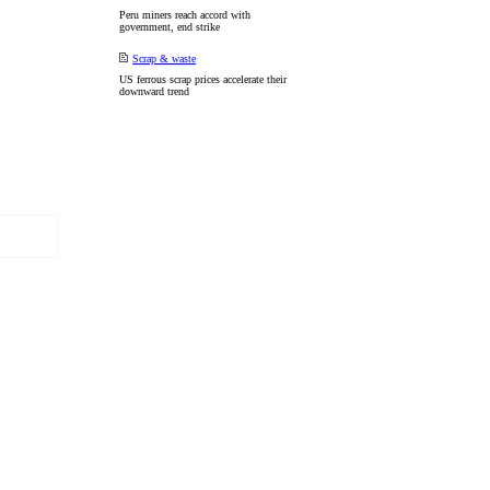
Peru miners reach accord with
government, end strike
Scrap & waste
US ferrous scrap prices accelerate their
downward trend