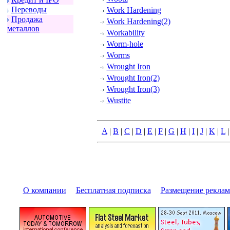
Пеpеводы
Work Hardening
Пpодажа
Work Hardening(2)
металлов
Workability
Worm-hole
Worms
Wrought Iron
Wrought Iron(2)
Wrought Iron(3)
Wustite
A
|
B
|
C
|
D
|
E
|
F
|
G
|
H
|
I
|
J
|
K
|
L
О компании
|
Бесплатная подписка
|
Размещение pекла