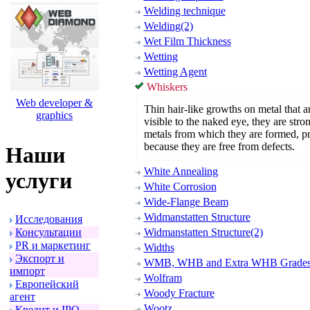
Welding technique
Welding(2)
Wet Film Thickness
Wetting
Wetting Agent
Whiskers
Web developer &
Thin hair-like growths on metal that a
graphics
visible to the naked eye, they are stro
metals from which they are formed, p
because they are free from defects.
Наши
White Annealing
услуги
White Corrosion
Wide-Flange Beam
Widmanstatten Structure
Исследования
Консультации
Widmanstatten Structure(2)
PR и маpкетинг
Widths
Экспоpт и
WMB, WHB and Extra WHB Grade
импоpт
Wolfram
Евpопейский
Woody Fracture
агент
Wootz
Кpедит и IPO