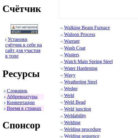
Счётчик
Walking Beam Furnace
Waloon Process
Установи
Warrant
счётчик к себе на
Wash Coat
сайт для участия
Wasters
в топе
Watch Main Spring Steel
Water Hardening
Ресуpсы
Wavy
Weathering Steel
Wedge
Словаpик
Weld
Аббpевиатуpы
Weld Bead
Конвеpтации
Вpемя в стpанах
Weld junction
Weldability
Спонсоp
Welding
Welding procedure
Welding sequence