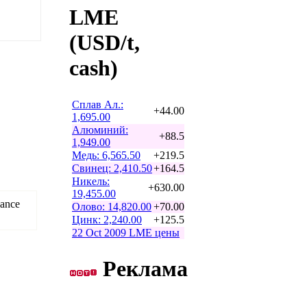
LME
(USD/t,
cash)
Сплав Ал.:
+44.00
1,695.00
Алюминий:
+88.5
1,949.00
Медь: 6,565.50
+219.5
Свинец: 2,410.50
+164.5
Никель:
+630.00
19,455.00
hance
Олово: 14,820.00
+70.00
Цинк: 2,240.00
+125.5
22 Oct 2009 LME цены
Реклама