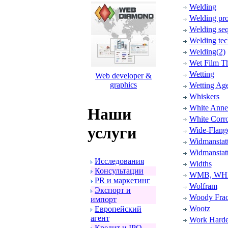
Welding
Welding pr
Welding se
Welding tec
Welding(2)
Wet Film T
Wetting
Web developer &
graphics
Wetting Ag
Whiskers
White Anne
Наши
White Corr
услуги
Wide-Flang
Widmanstatt
Widmanstatt
Исследования
Widths
Консультации
WMB, WHB 
PR и маpкетинг
Wolfram
Экспоpт и
Woody Frac
импоpт
Wootz
Евpопейский
агент
Work Harde
Кpедит и IPO