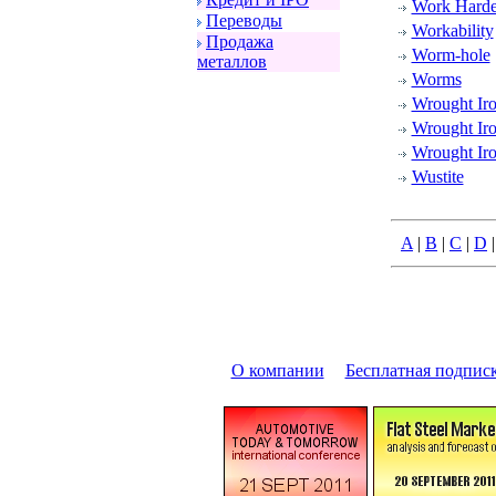
Work Harde
Пеpеводы
Workability
Пpодажа
Worm-hole
металлов
Worms
Wrought Ir
Wrought Iro
Wrought Iro
Wustite
A
|
B
|
C
|
D
О компании
|
Бесплатная подпис