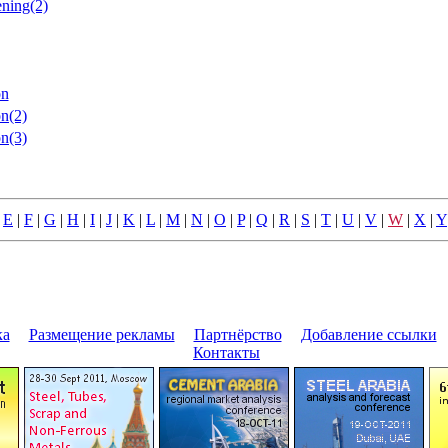
ning(2)
on
n(2)
n(3)
|
E
|
F
|
G
|
H
|
I
|
J
|
K
|
L
|
M
|
N
|
O
|
P
|
Q
|
R
|
S
|
T
|
U
|
V
|
W
|
X
|
Y
ка
|
Размещение pекламы
|
Паpтнёpство
|
Добавление ссылки
|
Контакты