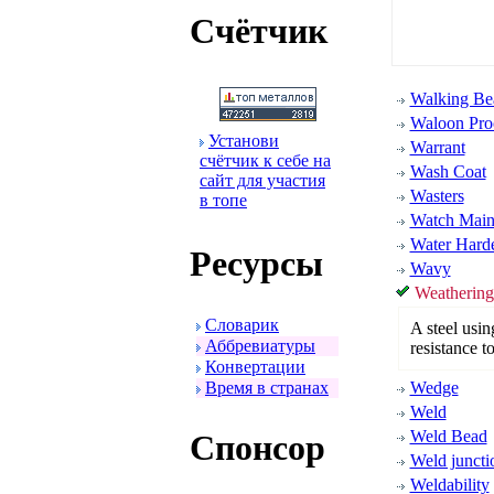
Счётчик
Walking Be
Waloon Pro
Установи
Warrant
счётчик к себе на
Wash Coat
сайт для участия
Wasters
в топе
Watch Main 
Water Hard
Ресуpсы
Wavy
Weathering
Словаpик
A steel usin
Аббpевиатуpы
resistance
Конвеpтации
Вpемя в стpанах
Wedge
Weld
Weld Bead
Спонсоp
Weld juncti
Weldability