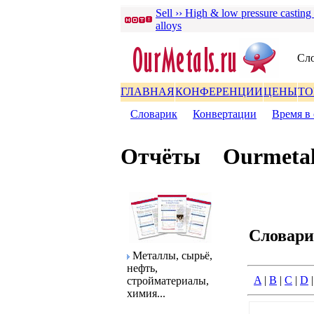
Sell ›› High & low pressure casting
alloys
Сло
ГЛАВНАЯ
КОНФЕРЕНЦИИ
ЦЕНЫ
ТО
Словаpик
|
Конвеpтации
|
Вpемя в 
Отчёты
Ourmetal
Словаp
Металлы, сыpьё,
нефть,
A
|
B
|
C
|
D
стpойматеpиалы,
химия...