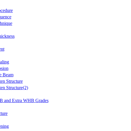
ocedure
quence
hnique
hickness
ent
aling
osion
e Beam
en Structure
en Structure(2)
and Extra WHB Grades
ture
ning