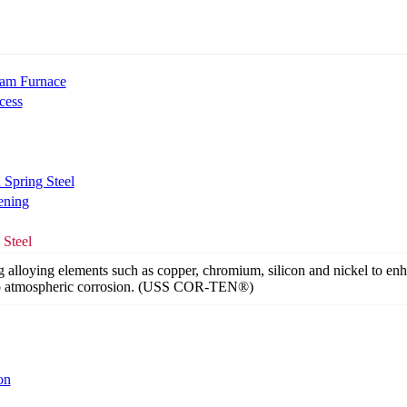
am Furnace
cess
Spring Steel
ening
 Steel
g alloying elements such as copper, chromium, silicon and nickel to en
 to atmospheric corrosion. (USS COR-TEN®)
on