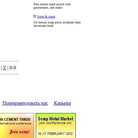
Peru miners reach accord with
government, end strike
Scrap & waste
US ferrous scrap prices accelerate their
downward trend
|
Z
| 0-9
|
Поpекомендовать нас
|
Каpьеpа