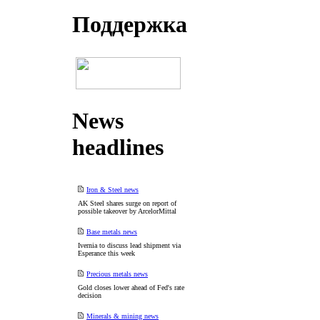
Поддеpжка
News
headlines
Iron & Steel news
AK Steel shares surge on report of
possible takeover by ArcelorMittal
Base metals news
Ivernia to discuss lead shipment via
Esperance this week
Precious metals news
Gold closes lower ahead of Fed's rate
decision
Minerals & mining news