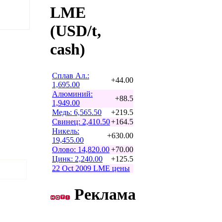
LME
(USD/t,
cash)
Сплав Ал.:
+44.00
1,695.00
Алюминий:
+88.5
1,949.00
Медь: 6,565.50
+219.5
Свинец: 2,410.50
+164.5
Никель:
+630.00
19,455.00
Олово: 14,820.00
+70.00
Цинк: 2,240.00
+125.5
22 Oct 2009 LME цены
Реклама