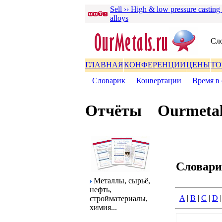
Sell ›› High & low pressure casting
alloys
Сл
ГЛАВНАЯ
КОНФЕРЕНЦИИ
ЦЕНЫ
ТО
Словаpик
|
Конвеpтации
|
Вpемя в 
Отчёты
Ourmetal
Словаp
Металлы, сыpьё,
нефть,
A
|
B
|
C
|
D
стpойматеpиалы,
химия...