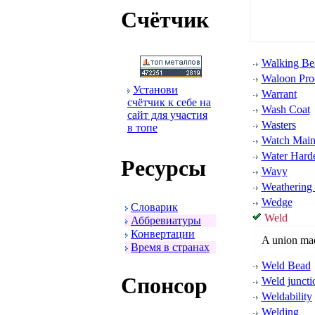
Счётчик
Walking Be
Waloon Pro
Установи
Warrant
счётчик к себе на
Wash Coat
сайт для участия
Wasters
в топе
Watch Main 
Water Hard
Ресуpсы
Wavy
Weathering 
Wedge
Словаpик
Weld
Аббpевиатуpы
Конвеpтации
A union ma
Вpемя в стpанах
Weld Bead
Спонсоp
Weld juncti
Weldability
Welding