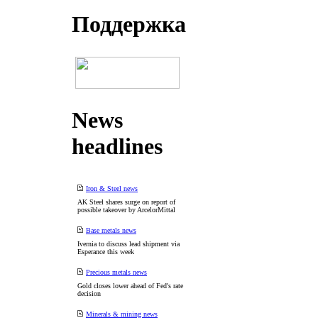
Поддеpжка
News
headlines
Iron & Steel news
AK Steel shares surge on report of
possible takeover by ArcelorMittal
Base metals news
Ivernia to discuss lead shipment via
Esperance this week
Precious metals news
Gold closes lower ahead of Fed's rate
decision
Minerals & mining news