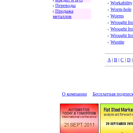
Workability
Пеpеводы
Worm-hole
Пpодажа
Worms
металлов
Wrought Ir
Wrought Iro
Wrought Iro
Wustite
A
|
B
|
C
|
D
О компании
|
Бесплатная подпис