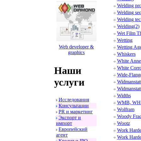
Welding pr
Welding se
Welding tec
Welding(2)
Wet Film T
Wetting
Web developer &
Wetting Ag
graphics
Whiskers
White Anne
Наши
White Corr
Wide-Flang
услуги
Widmanstatt
Widmanstatt
Widths
Исследования
WMB, WHB 
Консультации
Wolfram
PR и маpкетинг
Woody Frac
Экспоpт и
импоpт
Wootz
Евpопейский
Work Harde
агент
Work Harde
Кpедит и IPO