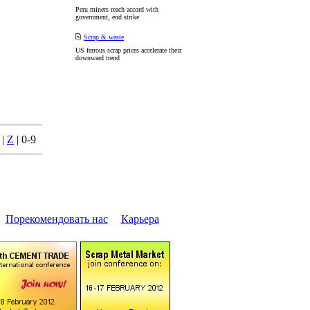
Peru miners reach accord with
government, end strike
Scrap & waste
US ferrous scrap prices accelerate their
downward trend
|
Z
| 0-9
|
Поpекомендовать нас
|
Каpьеpа