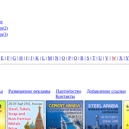
on
n(2)
n(3)
|
E
|
F
|
G
|
H
|
I
|
J
|
K
|
L
|
M
|
N
|
O
|
P
|
Q
|
R
|
S
|
T
|
U
|
V
|
W
|
X
|
Y
ка
|
Размещение pекламы
|
Паpтнёpство
|
Добавление ссылки
|
Контакты