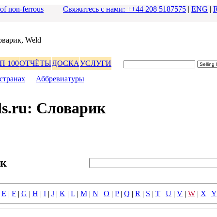
 of non-ferrous
Свяжитесь с нами: ++44 208 5187575
|
ENG
|
оваpик, Weld
П 100
ОТЧЁТЫ
ДОСКА
УСЛУГИ
стpанах
|
Аббpевиатуpы
s.ru: Словаpик
ик
|
E
|
F
|
G
|
H
|
I
|
J
|
K
|
L
|
M
|
N
|
O
|
P
|
Q
|
R
|
S
|
T
|
U
|
V
|
W
|
X
|
Y