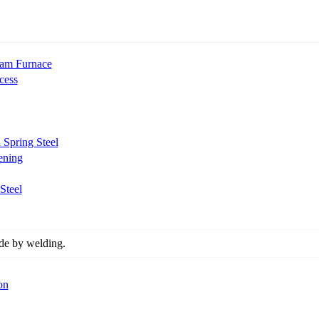
am Furnace
cess
Spring Steel
ening
Steel
de by welding.
on