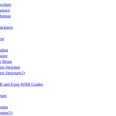
ocedure
quence
hnique
hickness
ent
aling
osion
e Beam
en Structure
en Structure(2)
and Extra WHB Grades
ture
ning
ning(2)